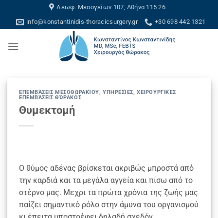
Skip
Λεωφ. Μεσογείων 107, Αθήνα 115 26
to
info@konstantinidis-thoracicsurgery.gr
+30 698 442 1321
content
ΕΠΕΜΒΆΣΕΙΣ ΜΕΣΟΘΩΡΑΚΊΟΥ
,
ΥΠΗΡΕΣΊΕΣ
,
ΧΕΙΡΟΥΡΓΙΚΈΣ
ΕΠΕΜΒΆΣΕΙΣ ΘΏΡΑΚΟΣ
Θυμεκτομή
Ο θύμος αδένας βρίσκεται ακριβώς μπροστά από
την καρδιά και τα μεγάλα αγγεία και πίσω από το
στέρνο μας. Μεχρι τα πρώτα χρόνια της ζωής μας
παίζει σημαντικό ρόλο στην άμυνα του οργανισμού
κι έπειτα υποστρέφει δηλαδή σχεδόν