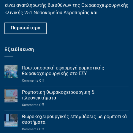
είναι αναπληρωτής διευθύνων της Θωρακοχειρουργικής
κλινικής 251 Νοσοκομείου Αεροπορίας και...
Περισσότερα
Εξειδίκευση
Πρωτοποριακή εφαρμογή ρομποτικής
θωρακοχειρουργικής στο ΕΣΥ
on
Comments Off
Πρωτοποριακή
εφαρμογή
Ρομποτική θωρακοχειρουργική &
ρομποτικής
πλεονεκτήματα
θωρακοχειρουργικής
on
Comments Off
στο
Ρομποτική
ΕΣΥ
θωρακοχειρουργική
Θωρακοχειρουργικές επεμβάσεις με ρομποτικά
&
συστήματα
πλεονεκτήματα
on
Comments Off