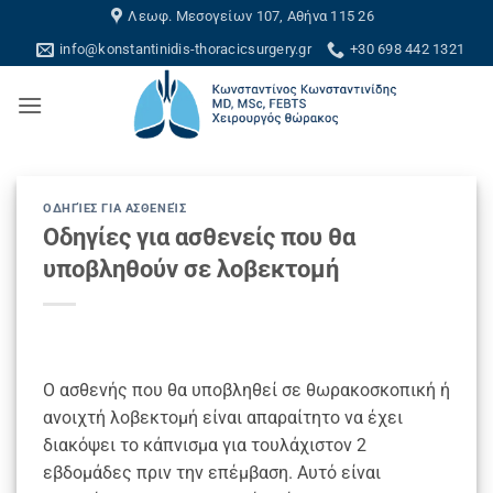
Skip
Λεωφ. Μεσογείων 107, Αθήνα 115 26
to
info@konstantinidis-thoracicsurgery.gr
+30 698 442 1321
content
ΟΔΗΓΊΕΣ ΓΙΑ ΑΣΘΕΝΕΊΣ
Οδηγίες για ασθενείς που θα
υποβληθούν σε λοβεκτομή
Ο ασθενής που θα υποβληθεί σε θωρακοσκοπική ή
ανοιχτή λοβεκτομή είναι απαραίτητο να έχει
διακόψει το κάπνισμα για τουλάχιστον 2
εβδομάδες πριν την επέμβαση. Αυτό είναι