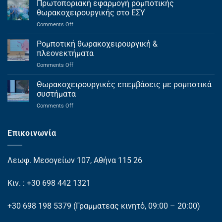
Πρωτοποριακή εφαρμογή ρομποτικής
θωρακοχειρουργικής στο ΕΣΥ
on
Comments Off
Πρωτοποριακή
εφαρμογή
Ρομποτική θωρακοχειρουργική &
ρομποτικής
πλεονεκτήματα
θωρακοχειρουργικής
on
Comments Off
στο
Ρομποτική
ΕΣΥ
θωρακοχειρουργική
Θωρακοχειρουργικές επεμβάσεις με ρομποτικά
&
συστήματα
πλεονεκτήματα
on
Comments Off
Θωρακοχειρουργικές
επεμβάσεις
με
Επικοινωνία
ρομποτικά
συστήματα
Λεωφ. Μεσογείων 107, Αθήνα 115 26
Κιν. : +30 698 442 1321
+30 698 198 5379
(Γραμματεας κινητό, 09:00 – 20:00)