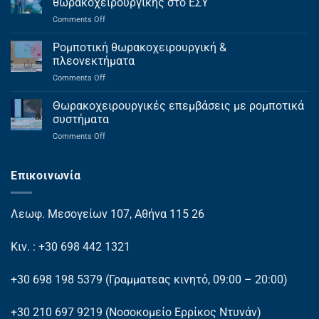
θωρακοχειρουργικής στο ΕΣΥ
on
Comments Off
Πρωτοποριακή
εφαρμογή
Ρομποτική θωρακοχειρουργική &
ρομποτικής
πλεονεκτήματα
θωρακοχειρουργικής
on
Comments Off
στο
Ρομποτική
ΕΣΥ
θωρακοχειρουργική
Θωρακοχειρουργικές επεμβάσεις με ρομποτικά
&
συστήματα
πλεονεκτήματα
on
Comments Off
Θωρακοχειρουργικές
επεμβάσεις
με
Επικοινωνία
ρομποτικά
συστήματα
Λεωφ. Μεσογείων 107, Αθήνα 115 26
Κιν. : +30 698 442 1321
+30 698 198 5379
(Γραμματεας κινητό, 09:00 – 20:00)
+30 210 697 9219
(Νοσοκομείο Ερρίκος Ντυνάν)