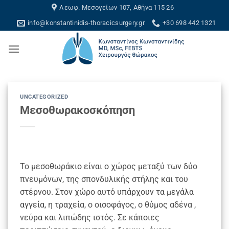
Skip
Λεωφ. Μεσογείων 107, Αθήνα 115 26
to
info@konstantinidis-thoracicsurgery.gr
+30 698 442 1321
content
UNCATEGORIZED
Μεσοθωρακοσκόπηση
Το μεσοθωράκιο είναι ο χώρος μεταξύ των δύο
πνευμόνων, της σπονδυλικής στήλης και του
στέρνου. Στον χώρο αυτό υπάρχουν τα μεγάλα
αγγεία, η τραχεία, ο οισοφάγος, ο θύμος αδένα ,
νεύρα και λιπώδης ιστός. Σε κάποιες