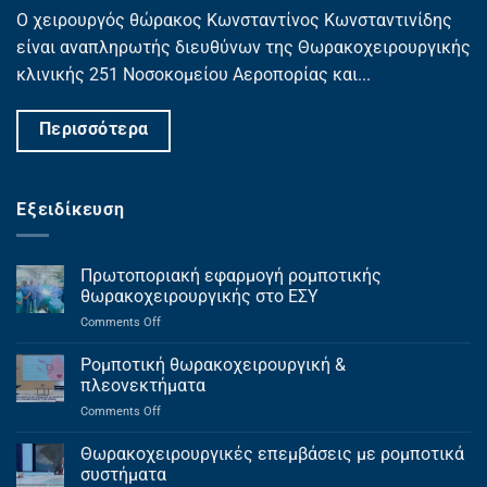
Ο χειρουργός θώρακος Κωνσταντίνος Κωνσταντινίδης
είναι αναπληρωτής διευθύνων της Θωρακοχειρουργικής
κλινικής 251 Νοσοκομείου Αεροπορίας και...
Περισσότερα
Εξειδίκευση
Πρωτοποριακή εφαρμογή ρομποτικής
θωρακοχειρουργικής στο ΕΣΥ
on
Comments Off
Πρωτοποριακή
εφαρμογή
Ρομποτική θωρακοχειρουργική &
ρομποτικής
πλεονεκτήματα
θωρακοχειρουργικής
on
Comments Off
στο
Ρομποτική
ΕΣΥ
θωρακοχειρουργική
Θωρακοχειρουργικές επεμβάσεις με ρομποτικά
&
συστήματα
πλεονεκτήματα