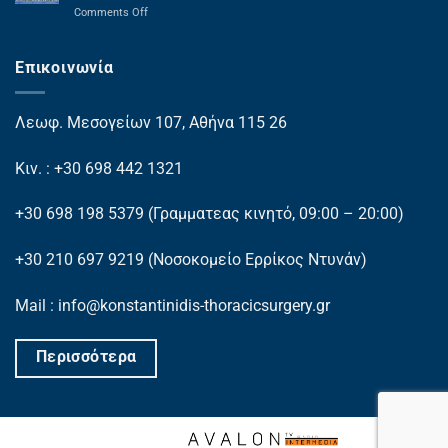
on
Comments Off
Θωρακοχειρουργικές
επεμβάσεις
με
Επικοινωνία
ρομποτικά
συστήματα
Λεωφ. Μεσογείων 107, Αθήνα 115 26
Κιν. : +30 698 442 1321
+30 698 198 5379
(Γραμματεας κινητό, 09:00 – 20:00)
+30 210 697 9219
(Νοσοκομείο Ερρίκος Ντυνάν)
Mail : info@konstantinidis-thoracicsurgery.gr
Περισσότερα
Powered by