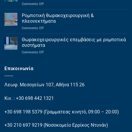
on
Comments Off
Πρωτοποριακή
εφαρμογή
Ρομποτική θωρακοχειρουργική &
ρομποτικής
πλεονεκτήματα
θωρακοχειρουργικής
on
Comments Off
στο
Ρομποτική
ΕΣΥ
θωρακοχειρουργική
Θωρακοχειρουργικές επεμβάσεις με ρομποτικά
&
συστήματα
πλεονεκτήματα
on
Comments Off
Θωρακοχειρουργικές
επεμβάσεις
με
Επικοινωνία
ρομποτικά
συστήματα
Λεωφ. Μεσογείων 107, Αθήνα 115 26
Κιν. : +30 698 442 1321
+30 698 198 5379
(Γραμματεας κινητό, 09:00 – 20:00)
+30 210 697 9219
(Νοσοκομείο Ερρίκος Ντυνάν)