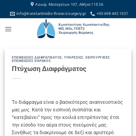
Skip
Λεωφ. Μεσογείων 107, Αθήνα 115 26
to
info@konstantinidis-thoracicsurgery.gr
+30 698 442 1321
content
ΕΠΕΜΒΆΣΕΙΣ ΔΙΑΦΡΆΓΜΑΤΟΣ
,
ΥΠΗΡΕΣΊΕΣ
,
ΧΕΙΡΟΥΡΓΙΚΈΣ
ΕΠΕΜΒΆΣΕΙΣ ΘΏΡΑΚΟΣ
Πτύχωση Διαφράγματος
Το διάφραγμα είναι ο βασικότερος αναπνευστικός
μας μυς. Κατά την εισπνοή συσπάται και
“κατεβαίνει” προς την κοιλιά επιτρέποντας έτσι
την είσοδο του αέρα στους πνεύμονές μας.
Συνήθως τα διακρίνουμε σε δεξί και αριστερό