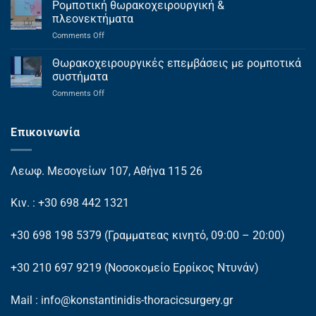
εφαρμογή
Ρομποτική θωρακοχειρουργική &
ρομποτικής
πλεονεκτήματα
θωρακοχειρουργικής
on
Comments Off
στο
Ρομποτική
ΕΣΥ
θωρακοχειρουργική
Θωρακοχειρουργικές επεμβάσεις με ρομποτικά
&
συστήματα
πλεονεκτήματα
on
Comments Off
Θωρακοχειρουργικές
επεμβάσεις
με
Επικοινωνία
ρομποτικά
συστήματα
Λεωφ. Μεσογείων 107, Αθήνα 115 26
Κιν. : +30 698 442 1321
+30 698 198 5379
(Γραμματεας κινητό, 09:00 – 20:00)
+30 210 697 9219
(Νοσοκομείο Ερρίκος Ντυνάν)
Mail : info@konstantinidis-thoracicsurgery.gr