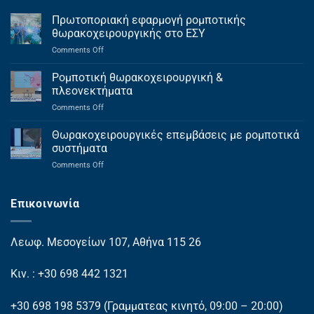
Πρωτοποριακή εφαρμογή ρομποτικής
θωρακοχειρουργικής στο ΕΣΥ
on
Comments Off
Πρωτοποριακή
εφαρμογή
Ρομποτική θωρακοχειρουργική &
ρομποτικής
πλεονεκτήματα
θωρακοχειρουργικής
on
Comments Off
στο
Ρομποτική
ΕΣΥ
θωρακοχειρουργική
Θωρακοχειρουργικές επεμβάσεις με ρομποτικά
&
συστήματα
πλεονεκτήματα
on
Comments Off
Θωρακοχειρουργικές
επεμβάσεις
με
Επικοινωνία
ρομποτικά
συστήματα
Λεωφ. Μεσογείων 107, Αθήνα 115 26
Κιν. : +30 698 442 1321
+30 698 198 5379
(Γραμματεας κινητό, 09:00 – 20:00)