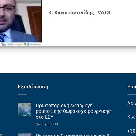
Κ. Κωνσταντινίδης | VATS
Εξειδίκευση
Επι
Λεω
Πρωτοποριακή εφαρμογή
ρομποτικής θωρακοχειρουργικής
στο ΕΣΥ
Κιν
on
Comments Off
Πρωτοποριακή
+30
εφαρμογή
ι...