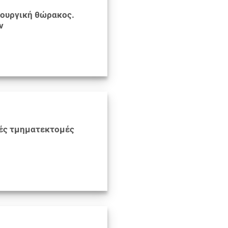
ρουργική θώρακος.
ν
κές τμηματεκτομές