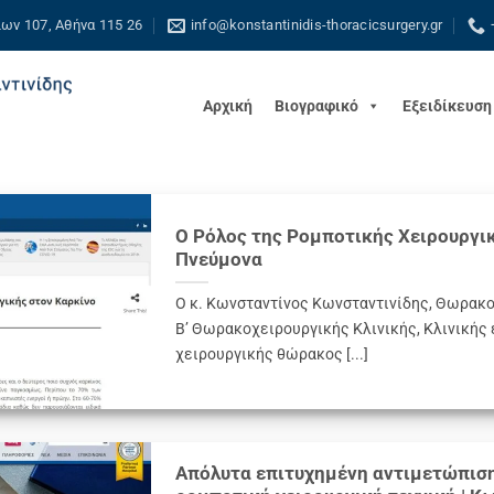
ων 107, Αθήνα 115 26
info@konstantinidis-thoracicsurgery.gr
Αρχική
Βιογραφικό
Εξειδίκευση
Ο Ρόλος της Ρομποτικής Χειρουργικ
Πνεύμονα
Ο κ. Κωνσταντίνος Κωνσταντινίδης, Θωρακο
Β’ Θωρακοχειρουργικής Κλινικής, Κλινικής
χειρουργικής θώρακος [...]
Απόλυτα επιτυχημένη αντιμετώπιση