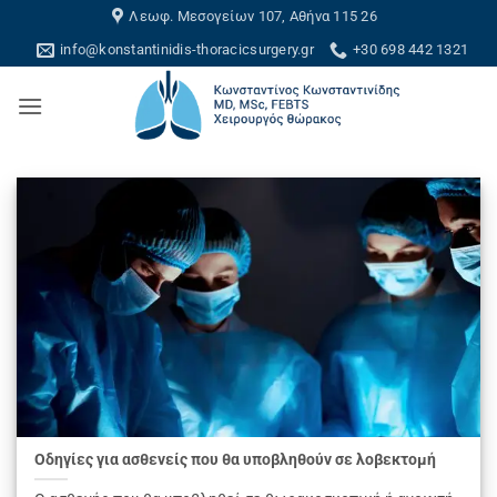
Skip
Λεωφ. Μεσογείων 107, Αθήνα 115 26
to
info@konstantinidis-thoracicsurgery.gr
+30 698 442 1321
content
Οδηγίες για ασθενείς που θα υποβληθούν σε λοβεκτομή