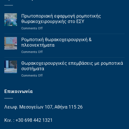
Πρωτοποριακή εφαρμογή ρομποτικής
θωρακοχειρουργικής στο ΕΣΥ
on
Comments Off
Πρωτοποριακή
εφαρμογή
Ρομποτική θωρακοχειρουργική &
ρομποτικής
πλεονεκτήματα
θωρακοχειρουργικής
on
Comments Off
στο
Ρομποτική
ΕΣΥ
θωρακοχειρουργική
Θωρακοχειρουργικές επεμβάσεις με ρομποτικά
&
συστήματα
πλεονεκτήματα
on
Comments Off
Θωρακοχειρουργικές
επεμβάσεις
με
Επικοινωνία
ρομποτικά
συστήματα
Λεωφ. Μεσογείων 107, Αθήνα 115 26
Κιν. : +30 698 442 1321