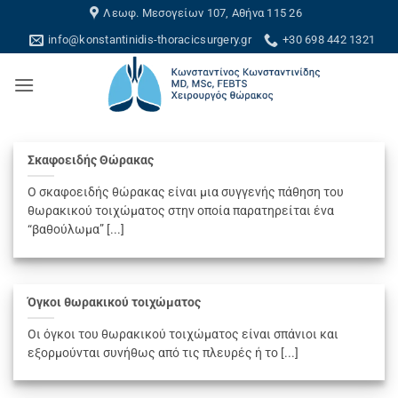
Skip
Λεωφ. Μεσογείων 107, Αθήνα 115 26
to
info@konstantinidis-thoracicsurgery.gr
+30 698 442 1321
content
Σκαφοειδής Θώρακας
Ο σκαφοειδής θώρακας είναι μια συγγενής πάθηση του
θωρακικού τοιχώματος στην οποία παρατηρείται ένα
“βαθούλωμα” [...]
Όγκοι θωρακικού τοιχώματος
Οι όγκοι του θωρακικού τοιχώματος είναι σπάνιοι και
εξορμούνται συνήθως από τις πλευρές ή το [...]