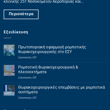
κλινικής 251 Νοσοκομείου Αεροπορίας και...
Περισσότερα
Εξειδίκευση
Πρωτοποριακή εφαρμογή ρομποτικής
θωρακοχειρουργικής στο ΕΣΥ
on
Comments Off
Πρωτοποριακή
εφαρμογή
Ρομποτική θωρακοχειρουργική &
ρομποτικής
πλεονεκτήματα
θωρακοχειρουργικής
on
Comments Off
στο
Ρομποτική
ΕΣΥ
θωρακοχειρουργική
Θωρακοχειρουργικές επεμβάσεις με ρομποτικά
&
συστήματα
πλεονεκτήματα
on
Comments Off
Θωρακοχειρουργικές
επεμβάσεις