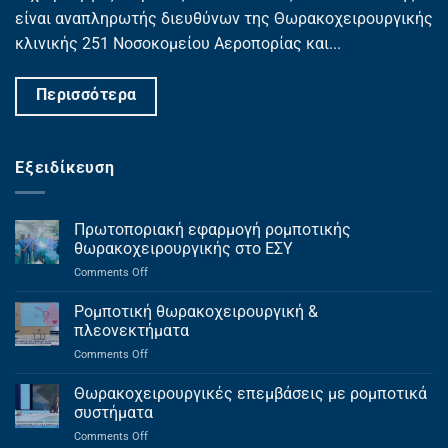
είναι αναπληρωτής διευθύνων της Θωρακοχειρουργικής
κλινικής 251 Νοσοκομείου Αεροπορίας και...
Περισσότερα
Εξειδίκευση
Πρωτοποριακή εφαρμογή ρομποτικής
θωρακοχειρουργικής στο ΕΣΥ
on
Comments Off
Πρωτοποριακή
εφαρμογή
Ρομποτική θωρακοχειρουργική &
ρομποτικής
πλεονεκτήματα
θωρακοχειρουργικής
on
Comments Off
στο
Ρομποτική
ΕΣΥ
θωρακοχειρουργική
Θωρακοχειρουργικές επεμβάσεις με ρομποτικά
&
συστήματα
πλεονεκτήματα
on
Comments Off