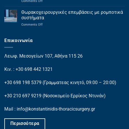
on
Comments Off
στο
Ρομποτική
ΕΣΥ
θωρακοχειρουργική
Θωρακοχειρουργικές επεμβάσεις με ρομποτικά
&
συστήματα
πλεονεκτήματα
on
Comments Off
Θωρακοχειρουργικές
επεμβάσεις
με
Επικοινωνία
ρομποτικά
συστήματα
Λεωφ. Μεσογείων 107, Αθήνα 115 26
Κιν. : +30 698 442 1321
+30 698 198 5379
(Γραμματεας κινητό, 09:00 – 20:00)
+30 210 697 9219
(Νοσοκομείο Ερρίκος Ντυνάν)
Mail : info@konstantinidis-thoracicsurgery.gr
Περισσότερα